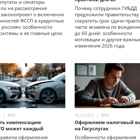
епутаты и сенаторы
ли на рассмотрение
Почему сотрудники ГИБДД
 законопроект о включении
предложили правительству
нностей ФССП в кредитные
сократить срок сдачи практ
 россиян: особенности
части экзамена по вождени
системы и её главные цели.
до 60 дней: особенности
мотивации и другие важны
изменения 2026 года.
5
ФНС
16.12.2025
ФНС
ть компенсацию
Оформляем налоговый в
ГО может каждый
на Госуслугах
правила оформления
Особенности оформления