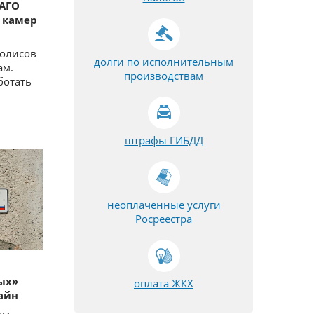
САГО
с камер
полисов
долги по исполнительным
ам.
производствам
ботать
штрафы ГИБДД
неоплаченные услуги
Росреестра
ых»
оплата ЖКХ
айн