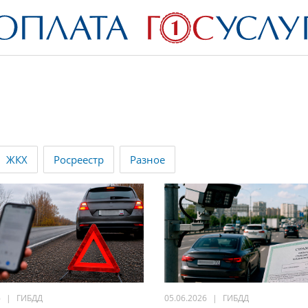
ЖКХ
Росреестр
Разное
6
ГИБДД
05.06.2026
ГИБДД