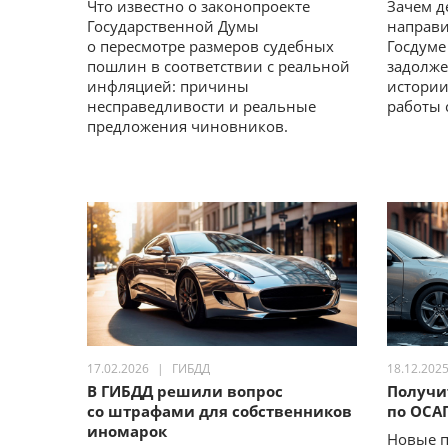
Что известно о законопроекте
Зачем д
Государственной Думы
направи
о пересмотре размеров судебных
Госдуме
пошлин в соответствии с реальной
задолже
инфляцией: причины
истории
несправедливости и реальные
работы 
предложения чиновников.
17.02.2026
ГИБДД
18.12.202
В ГИБДД решили вопрос
Получи
со штрафами для собственников
по ОСА
иномарок
Новые 