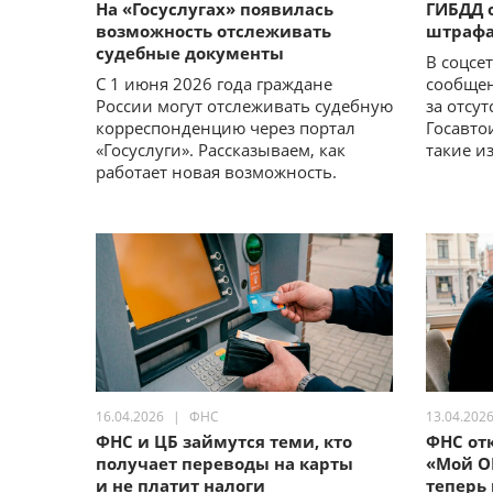
На «Госуслугах» появилась
ГИБДД 
возможность отслеживать
штрафа
судебные документы
В соцсе
С 1 июня 2026 года граждане
сообщен
России могут отслеживать судебную
за отсу
корреспонденцию через портал
Госавто
«Госуслуги». Рассказываем, как
такие и
работает новая возможность.
16.04.2026
ФНС
13.04.202
ФНС и ЦБ займутся теми, кто
ФНС от
получает переводы на карты
«Мой О
и не платит налоги
теперь 