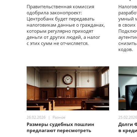
Правительственная комиссия
Налогов
одобрила законопроект:
разрабо
Центробанк будет передавать
умный 
налоговикам данные о гражданах,
в своих
которым регулярно приходят
Подключ
деньги от других людей, а налог
аутенти
с этих сумм не отчисляется.
снизить
кодов.
26.02.2026
Разное
25.02.202
Размеры судебных пошлин
Долги 
предлагают пересмотреть
в кред