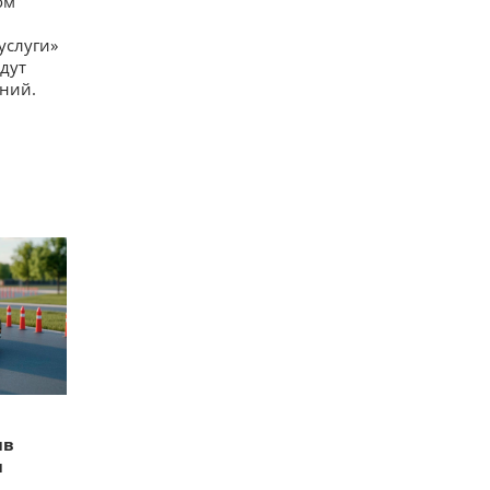
ом
услуги»
дут
аний.
ив
и