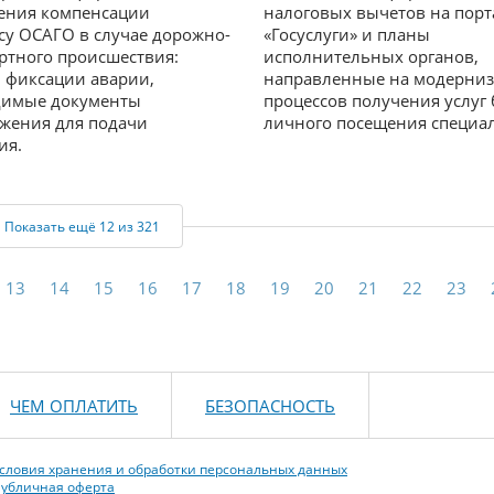
ения компенсации
налоговых вычетов на порт
су ОСАГО в случае дорожно-
«Госуслуги» и планы
ртного происшествия:
исполнительных органов,
 фиксации аварии,
направленные на модерни
димые документы
процессов получения услуг 
жения для подачи
личного посещения специал
ия.
Показать ещё 12 из 321
13
14
15
16
17
18
19
20
21
22
23
ЧЕМ ОПЛАТИТЬ
БЕЗОПАСНОСТЬ
словия хранения и обработки персональных данных
убличная оферта