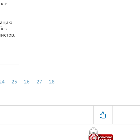
але
зацию
без
истов.
24
25
26
27
28