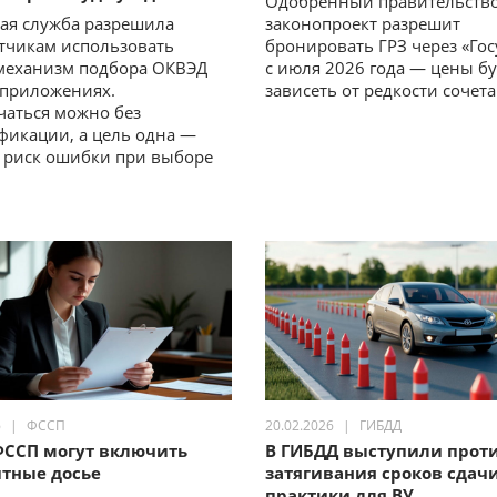
Одобренный правительств
ая служба разрешила
законопроект разрешит
тчикам использовать
бронировать ГРЗ через «Гос
механизм подбора ОКВЭД
с июля 2026 года — цены бу
 приложениях.
зависеть от редкости сочет
аться можно без
фикации, а цель одна —
 риск ошибки при выборе
6
ФССП
20.02.2026
ГИБДД
ФССП могут включить
В ГИБДД выступили прот
итные досье
затягивания сроков сдач
практики для ВУ