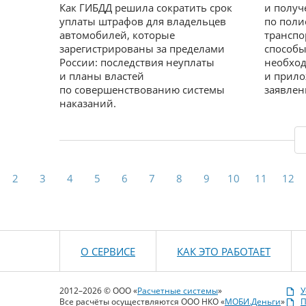
Как ГИБДД решила сократить срок
и получ
уплаты штрафов для владельцев
по поли
автомобилей, которые
транспо
зарегистрированы за пределами
способы
России: последствия неуплаты
необхо
и планы властей
и прило
по совершенствованию системы
заявлен
наказаний.
текущая)
2
3
4
5
6
7
8
9
10
11
12
О СЕРВИСЕ
КАК ЭТО РАБОТАЕТ
2012–2026 © ООО «
Расчетные системы
»
У
Все расчёты осуществляются ООО НКО «
МОБИ.Деньги
»
П