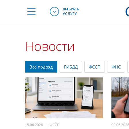
ВЫБРАТЬ
УСЛУГУ
Новости
Все
подряд
ГИБДД
ФССП
ФНС
15.06.2026
ФССП
09.06.202