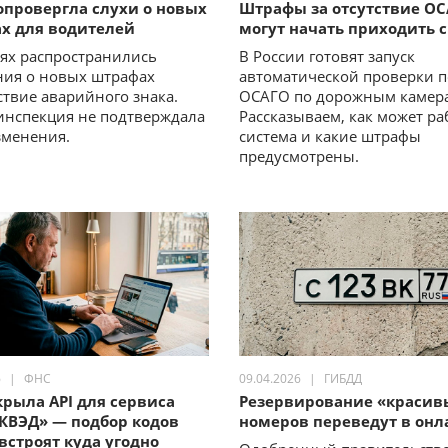
опровергла слухи о новых
Штрафы за отсутствие О
х для водителей
могут начать приходить 
тях распространились
В России готовят запуск
ия о новых штрафах
автоматической проверки 
тствие аварийного знака.
ОСАГО по дорожным камер
инспекция не подтверждала
Рассказываем, как может ра
зменения.
система и какие штрафы
предусмотрены.
6
ФНС
09.04.2026
ГИБДД
крыла API для сервиса
Резервирование «красив
КВЭД» — подбор кодов
номеров переведут в онл
встроят куда угодно