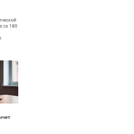
ической
ю со 180
е
ычет