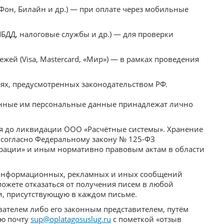
Фон, Билайн и др.) — при оплате через мобильные
БДД, налоговые службы и др.) — для проверки
жей (Visa, Mastercard, «Мир») — в рамках проведения
ях, предусмотренных законодательством РФ.
занные им персональные данные принадлежат лично
 до ликвидации ООО «Расчётные системы». Хранение
 согласно Федеральному закону № 125-ФЗ
ерации» и иным нормативно правовым актам в области
 информационных, рекламных и иных сообщений
можете отказаться от получения писем в любой
и, присутствующую в каждом письме.
вателем либо его законным представителем, путём
ую почту
sup@oplatagosuslug.ru
с пометкой «отзыв