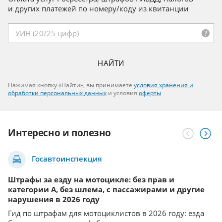
полнее данные поиска.
Если у вас еще нет кода платежа, перейдите на сайт
начислений.
и других платежей по номеру/коду из квитанции
rosreestr.ru
и сформируйте запрос на оплату
Для оплаты налогов по квитанции воспользуйтесь
Свид. о регистрации ТС:
электронных услуг Росреестра. Если оплата недоступна
оплатой по УИН
.
НАЙТИ
сразу — подождите, пока информация, необходимая
для оплаты, будет размещена Росреестром.
НАЙТИ
Нажимая кнопку «Найти», вы принимаете
условия хранения и
Водительское уд.:
обработки персональных данных
Укажите код платежа или УИН
и условиями
оферты
НАЙТИ
Нажимая кнопку «Найти», вы принимаете
условия хранения и
обработки персональных данных
и условия
оферты
Нажимая кнопку «Найти», вы принимаете
условия хранения и
ВВЕСТИ РЕКВИЗИТЫ
обработки персональных данных
и условия
оферты
НАЙТИ
НАЙТИ
Интересно и полезно
Нажимая кнопку «Найти», вы принимаете
условия хранения и
Нажимая кнопку «Найти», вы принимаете
условия хранения и
обработки персональных данных
и условия
оферты
обработки персональных данных
и условия
оферты
Госавтоинспекция
Штрафы за езду на мотоцикле: без прав и
Ч
категории А, без шлема, с пассажирами и другие
к
нарушения в 2026 году
н
Гид по штрафам для мотоциклистов в 2026 году: езда
Ту