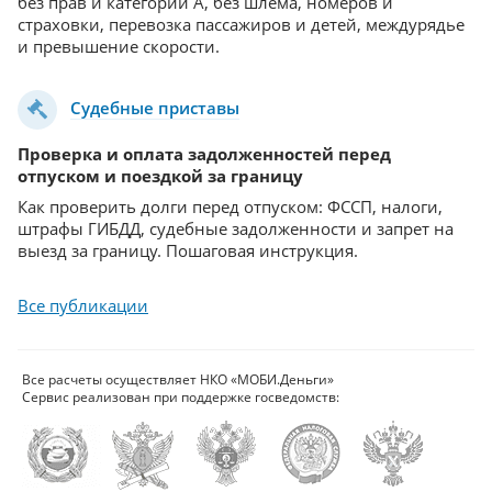
без прав и категории А, без шлема, номеров и
л
страховки, перевозка пассажиров и детей, междурядье
ч
и превышение скорости.
он
Судебные приставы
Проверка и оплата задолженностей перед
К
отпуском и поездкой за границу
к
Как проверить долги перед отпуском: ФССП, налоги,
Ч
штрафы ГИБДД, судебные задолженности и запрет на
у
выезд за границу. Пошаговая инструкция.
с
и
Все публикации
Все расчеты осуществляет НКО «МОБИ.Деньги»