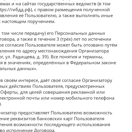
ах и на сайтах государственных ведомств (в том
ttps://гибдд.рф), с правом размещения полученной
авления её Пользователю, а также выполнять иные
с настоящим поручением.
в том числе передачу) его Персональных данных
овора, а также в течение 3 (трёх) лет по истечении
кое согласие Пользователя может быть отозвано путём
вления по адресу местонахождения Организатора
, ул. Радищева, д. 39). Все понятия и термины,
я в значениях, определённых в Федеральном законе
нальных данных».
в своём интересе, даёт своё согласие Организатору
вых действиях Пользователя, предусмотренных
2. Оферты, для целей совершения рекламной или
лектронной почты или номер мобильного телефона
.
ганизатор предоставляет Пользователю возможность
ение реквизитов банковских карт Пользователя
авления возможности последующего использования
 во исполнение Договора.