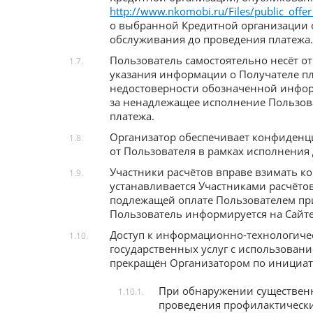
http://www.nkomobi.ru/Files/public_offer
о выбранной Кредитной организации о
обслуживания до проведения платежа.
Пользователь самостоятельно несёт от
1.7.
указания информации о Получателе пла
недостоверности обозначенной информ
за ненадлежащее исполнение Пользова
платежа.
Организатор обеспечивает конфиден
1.8.
от Пользователя в рамках исполнения 
Участники расчётов вправе взимать к
1.9.
устанавливается Участниками расчёто
подлежащей оплате Пользователем при
Пользователь информируется на Сайте
Доступ к информационно-технологич
1.10.
государственных услуг с использован
прекращён Организатором по инициати
При обнаружении существенны
1.10.1.
проведения профилактически