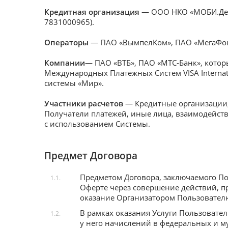
Кредитная организация
— ООО НКО «МОБИ.День
7831000965).
Операторы
— ПАО «ВымпелКом», ПАО «МегаФон»
Компании
— ПАО «ВТБ», ПАО «МТС-Банк», котор
Международных Платёжных Систем VISA Internat
системы «Мир».
Участники расчетов
— Кредитные организации,
Получатели платежей, иные лица, взаимодейст
с использованием Системы.
Предмет Договора
Предметом Договора, заключаемого П
1.1.
Оферте через совершение действий, п
оказание Организатором Пользователю
В рамках оказания Услуги Пользовате
1.2.
у него начислений в федеральных и 