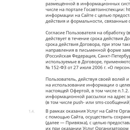
размещённой в информационных систем
числе на портале Госавтоинспекции: h
информации на Сайте с целью предост
действия и формальности, связанные 
Согласие Пользователя на обработку (
действует в течение срока действия Дог
срока действия Договора, при этом та
направления в письменной форме зая
(Российская Федерация, Санкт-Петербург
используемые в Договоре, применяютс
№ 152-ФЗ от 27 июля 2006 г. «О персо
Пользователь, действуя своей волей и 
на использование информации о целе
настоящей Офертой, в том числе п.1.
информационной рассылки на адрес э
(в том числе push- или sms-сообщений)
В рамках оказания Услуг на Сайте Ор
1.4.
с помощью Сайта, осуществить сохран
(далее — Привязка), с целью предост
их при оказании Услуг Организатором