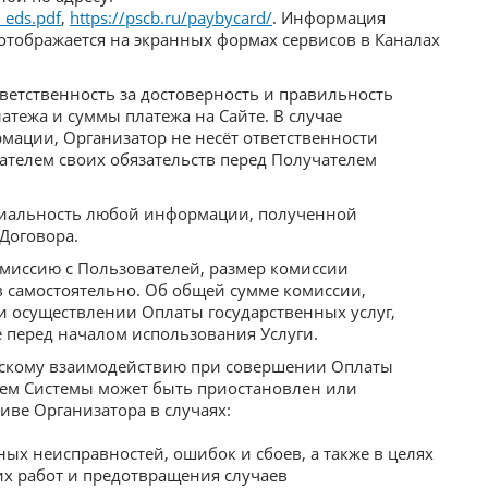
_eds.pdf
,
https://pscb.ru/paybycard/
. Информация
тображается на экранных формах сервисов в Каналах
ветственность за достоверность и правильность
тежа и суммы платежа на Сайте. В случае
ации, Организатор не несёт ответственности
телем своих обязательств перед Получателем
циальность любой информации, полученной
Договора.
омиссию с Пользователей, размер комиссии
в самостоятельно. Об общей сумме комиссии,
 осуществлении Оплаты государственных услуг,
 перед началом использования Услуги.
ескому взаимодействию при совершении Оплаты
ием Системы может быть приостановлен или
ве Организатора в случаях:
х неисправностей, ошибок и сбоев, а также в целях
х работ и предотвращения случаев