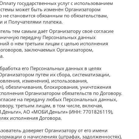
Оплату государственных услуг с использованием
стемы может быть изменён Организатором
р не становится обязанным по обязательствам,
 и Получателями платежа.
тель тем самым даёт Организатору своё согласие
граничную передачу Персональных данных
ений о нём третьим лицам с целью исполнения
 договоров, заключаемых Организатором,
а.
обработка его Персональных данных в целях
Организатором путём их сбора, систематизации,
новления, изменения), использования,
чи), обезличивания, блокирования, уничтожения
сполнения Организатором обязательств по Договору.
огласие на передачу любых Персональных данных,
вору, третьим лицам, в том числе, включая,
Деньги», АО «МОБИ.Деньги» (ИНН: 7701826119),
елях исполнения Договора.
зователь доверяет Организатору от его имени
ормации о начислениях (штрафах, задолженностях),