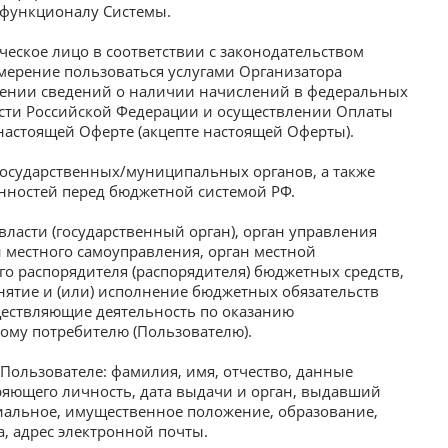
 функционалу Системы.
еское лицо в соответствии с законодательством
мерение пользоваться услугами Организатора
чении сведений о наличии начислений в федеральных
сти Российской Федерации и осуществлении Оплаты
 настоящей Оферте (акцепте настоящей Оферты).
государственных/муниципальных органов, а также
енностей перед бюджетной системой РФ.
ласти (государственный орган), орган управления
местного самоуправления, орган местной
о распорядителя (распорядителя) бюджетных средств,
ятие и (или) исполнение бюджетных обязательств
уществляющие деятельность по оказанию
ому потребителю (Пользователю).
ользователе: фамилия, имя, отчество, данные
еряющего личность, дата выдачи и орган, выдавший
циальное, имущественное положение, образование,
, адрес электронной почты.