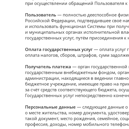
при осуществлении обращений Пользователя к
Пользователь
— полностью дееспособное физич
Российской Федерации, подтвердившее своё на
и использовать функционал Системы при полу
и муниципальных органах исполнительной вла
государственных услуг, путём присоединения к
Оплата государственных услуг
— оплата услуг 
оплата налогов, сборов, штрафов, сумм задолж
Получатель платежа
— орган государственной в
государственным внебюджетным фондом, орган 
администрации, находящиеся в ведении главног
бюджетное учреждение, имеющее право на прин
за счёт средств соответствующего бюджета, ос
Государственных услуг непосредственно конечн
Персональные данные
— следующие данные о П
о месте жительства, номер документа, удостов
такой документ, место рождения, семейное, со
профессия, доходы, номер мобильного телефона