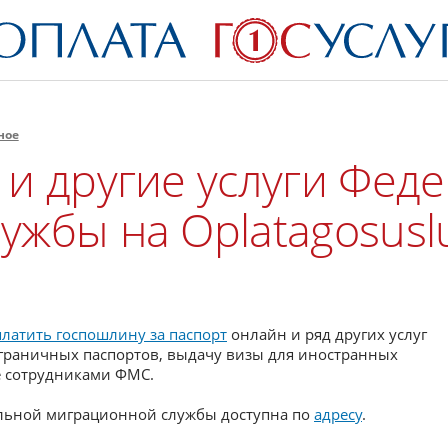
ное
 и другие услуги Фед
жбы на Oplatagosusl
платить госпошлину за паспорт
онлайн и ряд других услуг
граничных паспортов, выдачу визы для иностранных
е сотрудниками ФМС.
альной миграционной службы доступна по
адресу
.