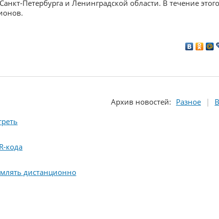
анкт-Петербурга и Ленинградской области. В течение этог
ионов.
Архив
новостей
:
Разное
В
треть
R-кода
рмлять дистанционно