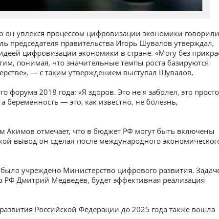
о он увлекся процессом цифровизации экономики говорил
ель председателя правительства Игорь Шувалов утверждал,
деей цифровизации экономики в стране. «Могу без прикра
этим, понимая, что значительные темпы роста базируются
ерстве», — с таким утверждением выступал Шувалов.
го форума 2018 года: «Я здоров. Это не я заболел, это просто
 беременность — это, как известно, не болезнь,
м Акимов отмечает, что в бюджет РФ могут быть включены
кой вывод он сделал после международного экономическог
Ф было учреждено Министерство цифрового развития. Задач
тр РФ Дмитрий Медведев, будет эффективная реализация
 развития Российской Федерации до 2025 года также вошла