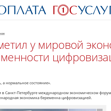
ное
метил у мировой эко
еменности цифровиза
, а нормальное состояние».
м в Санкт-Петербурге международном экономическом фору
ждународная экономика беременна цифровизацией.