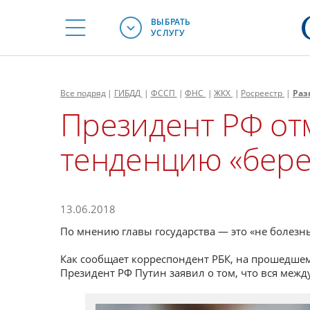
ВЫБРАТЬ
УСЛУГУ
Все
подряд
|
ГИБДД
|
ФССП
|
ФНС
|
ЖКХ
|
Росреестр
|
Раз
Президент РФ от
тенденцию «бер
13.06.2018
По мнению главы государства — это «не болезнь
Как сообщает корреспондент РБК, на прошедше
Президент РФ Путин заявил о том, что вся ме