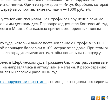
и исполнении. Один из примеров — Иисус Воробьев, которы
 штраф за сопротивление полиции — 1000 рублей.
ля установили специальные штрафы за нарушение режима
льким десяткам дел. Первопроходцем стал Коптевский суд
егося в Москве без важных причин, оговоренных новым
о суда, который вынес постановление о штрафе в 15 000
й площадке более чем в 100 метрах от её дома. При этом о
рвала оградительную ленту, чтобы попасть на площадку.
рено в Щербинском суде. Граждане были оштрафованы за т
, не направлялись в аптеку или в магазин. К рассмотрению
ился и Тверской районный суд.
ф за нарушение карантина
с помощью специального сервиса