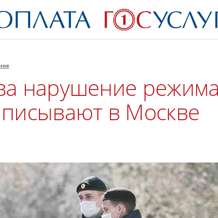
ное
за нарушение режим
ыписывают в Москве