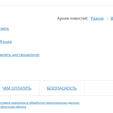
Архив
новостей
:
Разное
В
треть
R-кода
рмлять дистанционно
ЧЕМ ОПЛАТИТЬ
БЕЗОПАСНОСТЬ
словия хранения и обработки персональных данных
убличная оферта