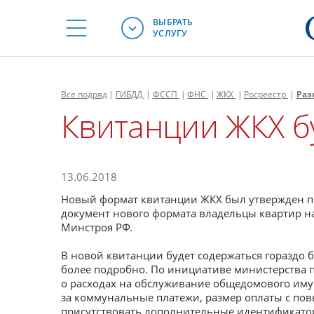
ВЫБРАТЬ
УСЛУГУ
Все
подряд
|
ГИБДД
|
ФССП
|
ФНС
|
ЖКХ
|
Росреестр
|
Раз
Квитанции ЖКХ б
13.06.2018
Новый формат квитанции ЖКХ был утвержден пр
документ нового формата владельцы квартир нач
Минстроя РФ.
В новой квитанции будет содержаться гораздо 
более подробно. По инициативе министерства 
о расходах на обслуживание общедомового иму
за коммунальные платежи, размер оплаты с по
присутствовать дополнительные идентификатор