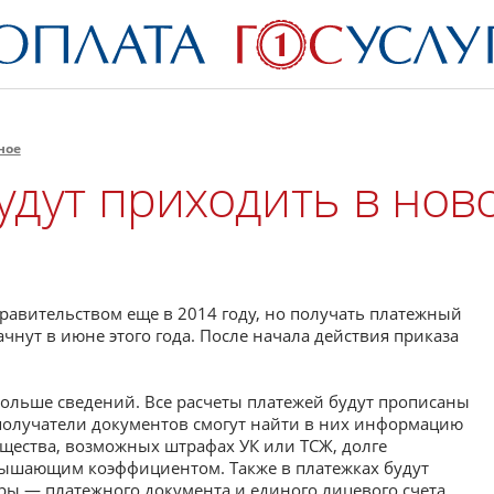
ное
удут приходить в нов
авительством еще в 2014 году, но получать платежный
нут в июне этого года. После начала действия приказа
больше сведений. Все расчеты платежей будут прописаны
получатели документов смогут найти в них информацию
щества, возможных штрафах УК или ТСЖ, долге
вышающим коэффициентом. Также в платежках будут
ы — платежного документа и единого лицевого счета.