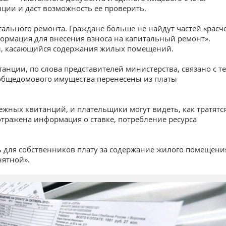
ции и даст возможность ее проверить.
тального ремонта. Граждане больше не найдут частей «расч
ормация для внесения взноса на капитальный ремонт».
ел, касающийся содержания жилых помещений.
нции, по слова представителей министерства, связано с те
общедомового имущества перенесены из платы
ежных квитанций, и плательщики могут видеть, как тратятс
отражена информация о ставке, потребление ресурса
ть для собственников плату за содержание жилого помещени
нятной».