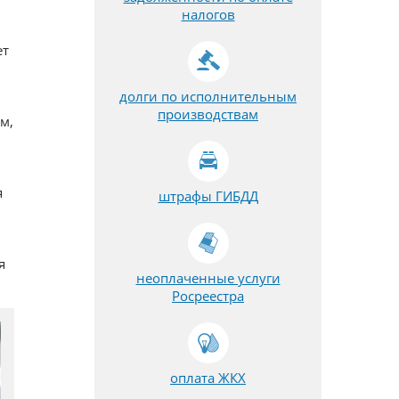
налогов
ет
долги по исполнительным
производствам
м,
я
штрафы ГИБДД
я
неоплаченные услуги
Росреестра
оплата ЖКХ