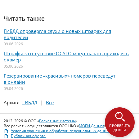
Читать также
ГИБДД опровергла слухи о новых штрафах для
водителей
09.06.2026
Штрафы за отсутствие ОСАГО могут начать приходить
с камер
05.06.2026
Резервирование «красивых» номеров переведут
в онлайн
09.04.2026
Архив
:
ГИБДД
Все
2012–2026 © ООО «
Расчетные системы
»
Все расчёты осуществляются ООО НКО «
МОБИ.Деньги
»
ПРОВЕРИТЬ
ДОЛГИ
Условия хранения и обработки персональных данных
Публичная оферта