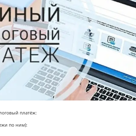
логовый платёж:
ежи по ним):