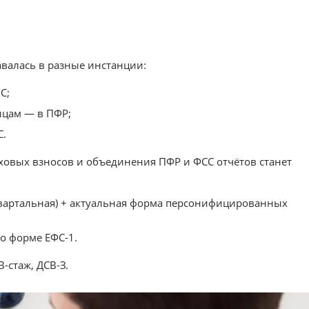
авалась в разные инстанции:
С;
ицам — в ПФР;
С.
аховых взносов и объединения ПФР и ФСС отчётов станет
квартальная) + актуальная форма персонифицированных
о форме ЕФС-1.
-стаж, ДСВ-З.