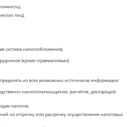
тоимость),
еских лиц),
я система налогообложения);
рудников (кроме «травматизма»);
т определять из всех возможных источников информации:
дственно налогоплательщиком: расчётов, деклараций,
идам налогов;
ий на отсрочку или рассрочку осуществления налоговых