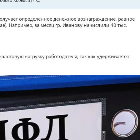
вого Кодекса (НК).
 получает определённое денежное вознаграждение, равное
е). Например, за месяц гр. Иванову начислили 40 тыс.
алоговую нагрузку работодателя, так как удерживается