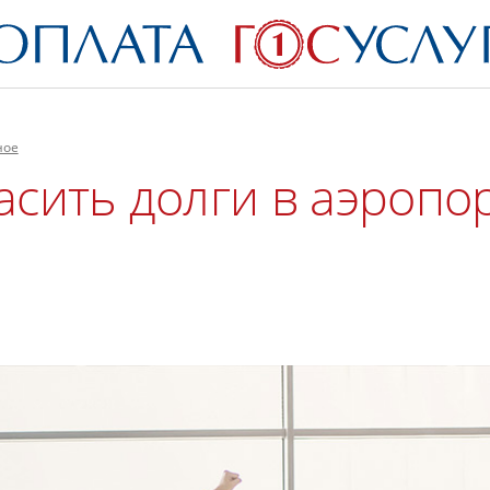
ное
сить долги в аэропор