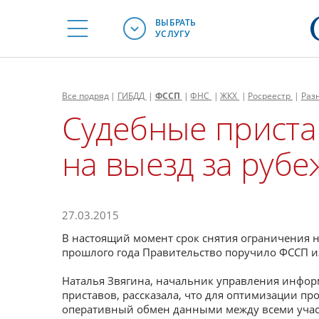
ВЫБРАТЬ
УСЛУГУ
Все
подряд
|
ГИБДД
|
ФССП
|
ФНС
|
ЖКХ
|
Росреестр
|
Раз
Судебные приста
на выезд за рубе
27.03.2015
В настоящий момент срок снятия ограничения на
прошлого года Правительство поручило ФССП из
Наталья Звягина, начальник управления инфо
приставов, рассказала, что для оптимизации п
оперативный обмен данными между всеми учас