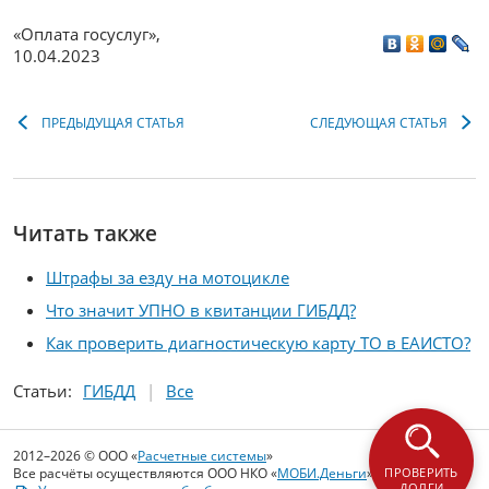
«Оплата госуслуг»
,
10.04.2023
ПРЕДЫДУЩАЯ СТАТЬЯ
СЛЕДУЮЩАЯ СТАТЬЯ
Читать также
Штрафы за езду на мотоцикле
Что значит УПНО в квитанции ГИБДД?
Как проверить диагностическую карту ТО в ЕАИСТО?
Статьи:
ГИБДД
Все
2012–2026 © ООО «
Расчетные системы
»
ПРОВЕРИТЬ
Все расчёты осуществляются ООО НКО «
МОБИ.Деньги
»
ДОЛГИ