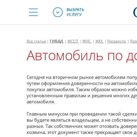
ВЫБРАТЬ
УСЛУГУ
Все
статьи
|
ГИБДД
|
ФССП
|
ФНС
|
ЖКХ
|
Росреестр
|
Раз
Автомобиль по д
Сегодня на вторичном рынке автомобилем попу
путем оформления доверенности на автомобиль.
покупки автомобиля. Таким образом можно избеж
установленным правилам и решения многих дру
автомобиля.
Главным минусом при проведении такой сделки,
вы будете являться владельцем, а не собствен
разные. Так собственник может отозвать довере
хозяина, этот документ также прекращает свое д