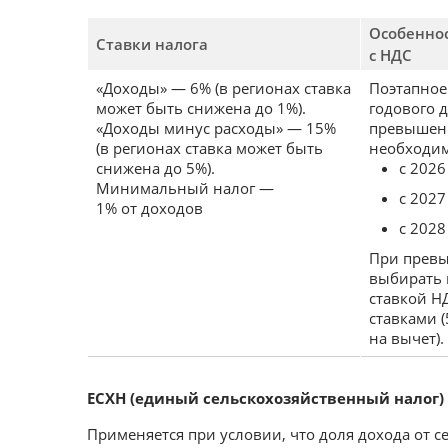
Особенно
Ставки налога
с НДС
«Доходы» — 6% (в регионах ставка
Поэтапное
может быть снижена до 1%).
годового д
«Доходы минус расходы» — 15%
превышен
(в регионах ставка может быть
необходим
снижена до 5%).
с 2026
Минимальный налог —
с 2027
1% от доходов
с 2028
При прев
выбирать 
ставкой Н
ставками (
на вычет).
ЕСХН (единый сельскохозяйственный налог)
Применяется при условии, что доля дохода от с