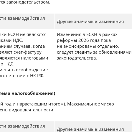
ся законодательством.
сти взаимодействия
Другие значимые изменения
ки ЕСХН не являются
Изменения в ЕСХН в рамках
ками НДС,
реформы 2026 года пока
ением случаев, когда
не анонсированы отдельно,
вляют счёт-фактуру
следует следить за обновлениями
 являются налоговыми
законодательства.
по НДС.
менять освобождение
оответствии с НК РФ.
тема налогообложения)
ый год и нарастающим итогом). Максимальное число
ень видов деятельности.
сти взаимодействия
Другие значимые изменения