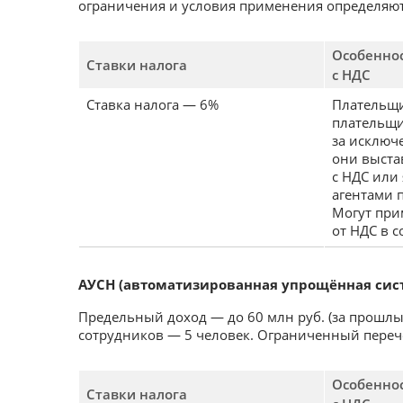
ограничения и условия применения определяют
Особенно
Ставки налога
с НДС
Ставка налога — 6%
Плательщи
плательщи
за исключ
они выста
с НДС или
агентами 
Могут при
от НДС в с
АУСН (автоматизированная упрощённая сис
Предельный доход — до 60 млн руб. (за прошл
сотрудников — 5 человек. Ограниченный переч
Особенно
Ставки налога