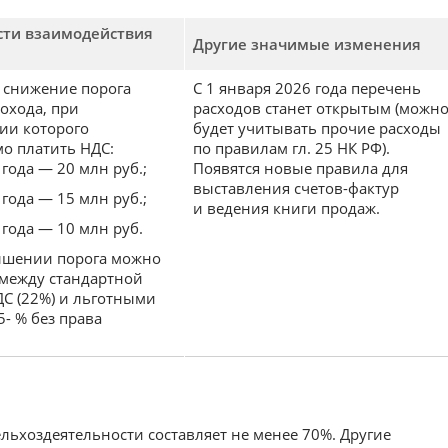
сти взаимодействия
Другие значимые изменения
 снижение порога
С 1 января 2026 года перечень
охода, при
расходов станет открытым (можн
ии которого
будет учитывать прочие расходы
о платить НДС:
по правилам гл. 25 НК РФ).
 года — 20 млн руб.;
Появятся новые правила для
выставления счетов-фактур
 года — 15 млн руб.;
и ведения книги продаж.
 года — 10 млн руб.
ышении порога можно
между стандартной
ДС (22%) и льготными
5- % без права
ельхоздеятельности составляет не менее 70%. Другие