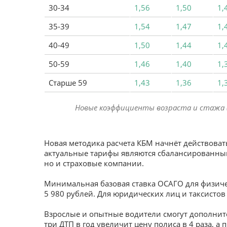
30-34
1,56
1,50
1,
35-39
1,54
1,47
1,
40-49
1,50
1,44
1,
50-59
1,46
1,40
1,
Старше 59
1,43
1,36
1,
Новые коэффициенты возраста и стажа (
Новая методика расчета КБМ начнёт действовать
актуальные тарифы являются сбалансированным
но и страховые компании.
Минимальная базовая ставка ОСАГО для физичес
5 980 рублей. Для юридических лиц и таксисто
Взрослые и опытные водители смогут дополните
три ДТП в год увеличит цену полиса в 4 раза, а