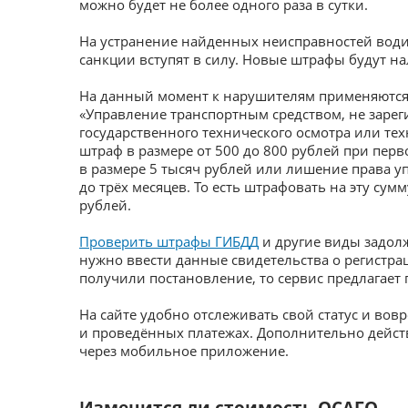
можно будет не более одного раза в сутки.
На устранение найденных неисправностей водит
санкции вступят в силу. Новые штрафы будут нал
На данный момент к нарушителям применяются 
«Управление транспортным средством, не заре
государственного технического осмотра или те
штраф в размере от 500 до 800 рублей при пе
в размере 5 тысяч рублей или лишение права у
до трёх месяцев. То есть штрафовать на эту сумм
рублей.
Проверить штрафы ГИБДД
и другие виды задолж
нужно ввести данные свидетельства о регистра
получили постановление, то сервис предлагает 
На сайте удобно отслеживать свой статус и в
и проведённых платежах. Дополнительно дейст
через мобильное приложение.
Изменится ли стоимость ОСАГО