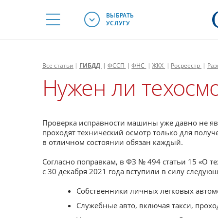
ВЫБРАТЬ
УСЛУГУ
Все
статьи
|
ГИБДД
|
ФССП
|
ФНС
|
ЖКХ
|
Росреестр
|
Раз
Нужен ли техосмо
Проверка исправности машины уже давно не явл
проходят технический осмотр только для получ
в отличном состоянии обязан каждый.
Согласно поправкам, в ФЗ № 494 статьи 15 «О т
с 30 декабря 2021 года вступили в силу следую
Собственники личных легковых автомо
Служебные авто, включая такси, прохо