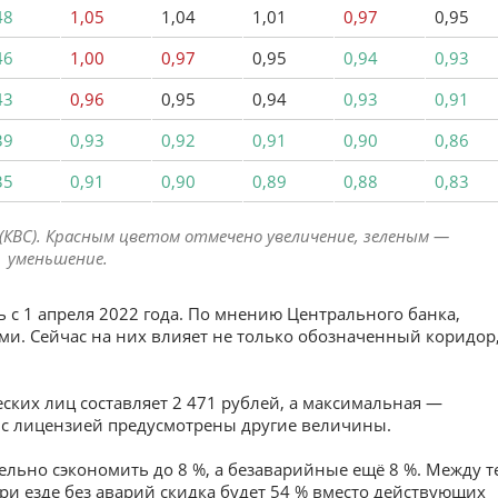
48
1,05
1,04
1,01
0,97
0,95
46
1,00
0,97
0,95
0,94
0,93
43
0,96
0,95
0,94
0,93
0,91
39
0,93
0,92
0,91
0,90
0,86
35
0,91
0,90
0,89
0,88
0,83
КВС). Красным цветом отмечено увеличение, зеленым —
уменьшение.
 с 1 апреля 2022 года. По мнению Центрального банка,
и. Сейчас на них влияет не только обозначенный коридор
ких лиц составляет 2 471 рублей, а максимальная —
в с лицензией предусмотрены другие величины.
льно сэкономить до 8 %, а безаварийные ещё 8 %. Между т
 при езде без аварий скидка будет 54 % вместо действующих