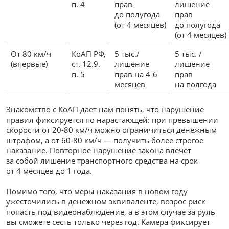
п. 4
прав
лишение
до полугода
прав
(от 4 месяцев)
до полугода
(от 4 месяцев)
От 80 км/ч
КоАП РФ,
5 тыс./
5 тыс. /
(впервые)
ст. 12.9.
лишение
лишение
п. 5
прав на 4-6
прав
месяцев
на полгода
Знакомство с КоАП дает нам понять, что нарушение
правил фиксируется по нарастающей: при превышении
скорости от 20-80 км/ч можно ограничиться денежным
штрафом, а от 60-80 км/ч — получить более строгое
наказание. Повторное нарушение закона влечет
за собой лишение транспортного средства на срок
от 4 месяцев до 1 года.
Помимо того, что меры наказания в новом году
ужесточились в денежном эквиваленте, возрос риск
попасть под видеонаблюдение, а в этом случае за руль
вы сможете сесть только через год. Камера фиксирует