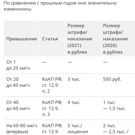
По сравнению с прошлым годом они значительно
изменились:
Размер
Размер
штрафа/
штрафа/
Превышение
Статья
наказание
наказание
(2021)
(2020)
в рублях
в рублях
От 1
—
—
—
до 20 км/ч
От 20
КоАП РФ,
3 тыс.
500 руб.
до 40 км/ч
ст. 12.9.
п. 2
От 40
КоАП РФ,
4 тыс.
1 тыс.
до 60 км/ч
ст. 12.9.
— 1,5 тыс.
п. 3
На 60-80 км/ч
КоАП РФ,
5 тыс./
2 тыс.
(впервые)
ст. 12.9.
лишение
— 2,5 тыс. /