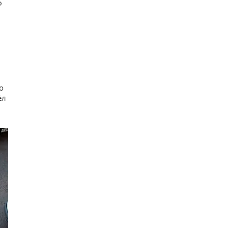
ф
о
ёл