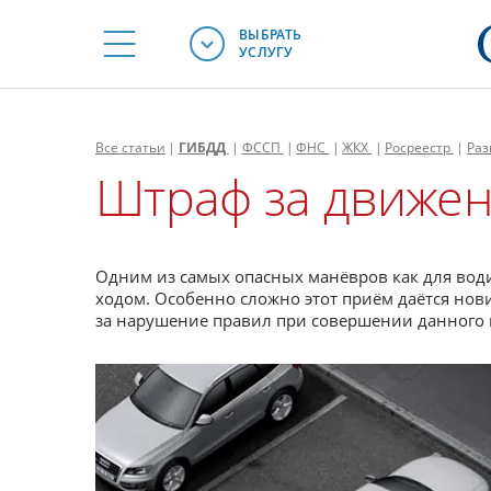
ВЫБРАТЬ
УСЛУГУ
Все
статьи
|
ГИБДД
|
ФССП
|
ФНС
|
ЖКХ
|
Росреестр
|
Раз
Штраф за движен
Одним из самых опасных манёвров как для води
ходом. Особенно сложно этот приём даётся нови
за нарушение правил при совершении данного 