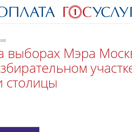
ное
а выборах Мэра Мос
збирательном участк
и столицы