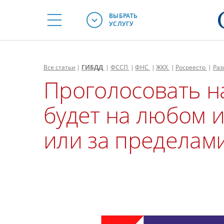
ВЫБРАТЬ
УСЛУГУ
Все
статьи
|
ГИБДД
|
ФССП
|
ФНС
|
ЖКХ
|
Росреестр
|
Раз
Проголосовать н
будет на любом и
или за пределам