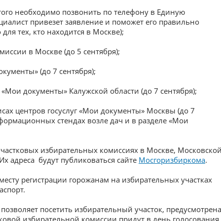
этого необходимо позвонить по телефону в Единую
циалист привезет заявление и поможет его правильно
 для тех, кто находится в Москве);
иссии в Москве (до 5 сентября);
кументы» (до 7 сентября);
 «Мои документы» Калужской области (до 7 сентября);
сах центров госуслуг «Мои документы» Москвы (до 7
нформационных стендах возле дач и в разделе «Мои
 участковых избирательных комиссиях в Москве, Московской
 Их адреса будут публиковаться сайте
Мосгоризбиркома
.
 месту регистрации горожанам на избирательных участках
аспорт.
 позволяет посетить избирательный участок, предусмотрен
тковой избирательной комиссии придут в день голосования