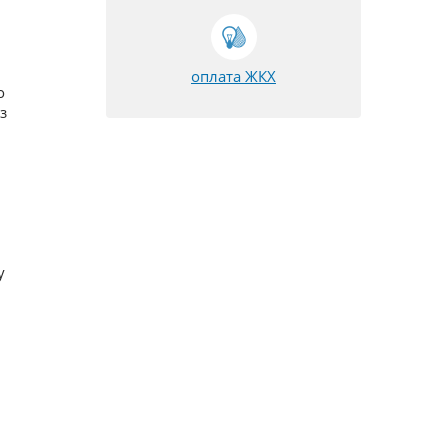
оплата ЖКХ
о
з
у