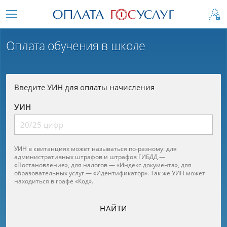
Оплата обучения в школе
Введите УИН для оплаты начисления
УИН
УИН в квитанциях может называться по-разному: для
административных штрафов и штрафов ГИБДД —
«Постановление», для налогов — «Индекс документа», для
образовательных услуг — «Идентификатор». Так же УИН может
находиться в графе «Код».
НАЙТИ