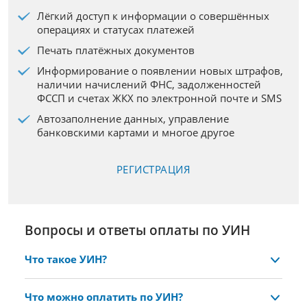
Лёгкий доступ к информации о совершённых
операциях и статусах платежей
Печать платёжных документов
Информирование о появлении новых штрафов,
наличии начислений ФНС, задолженностей
ФССП и счетах ЖКХ по электронной почте и SMS
Автозаполнение данных, управление
банковскими картами и многое другое
РЕГИСТРАЦИЯ
Вопросы и ответы оплаты по УИН
Что такое УИН?
УИН, или уникальный идентификатор
начисления, 20 или 25-значный числовой
Что можно оплатить по УИН?